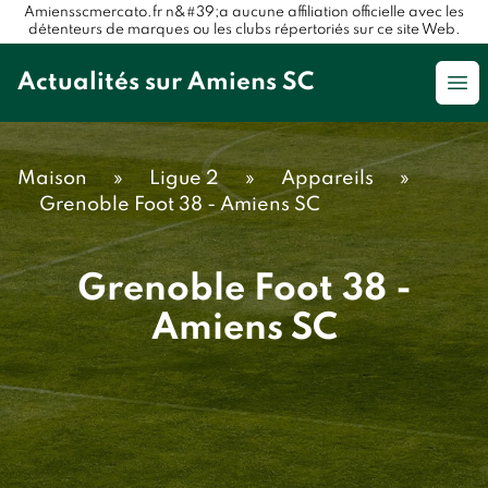
Amiensscmercato.fr n&#39;a aucune affiliation officielle avec les
détenteurs de marques ou les clubs répertoriés sur ce site Web.
Actualités sur Amiens SC
Op
Maison
»
Ligue 2
»
Appareils
»
Grenoble Foot 38 - Amiens SC
Grenoble Foot 38 -
Amiens SC