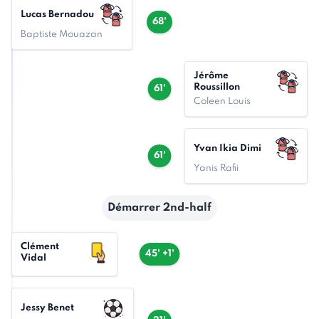
Lucas Bernadou
68'
Baptiste Mouazan
Jérôme
Roussillon
61'
Coleen Louis
Yvan Ikia Dimi
61'
Yanis Rafii
Démarrer 2nd-half
Clément
45' +1'
Vidal
Jessy Benet