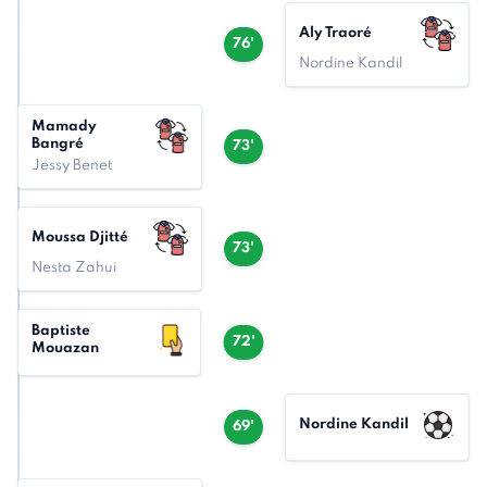
Aly Traoré
76'
Nordine Kandil
Mamady
Bangré
73'
Jessy Benet
Moussa Djitté
73'
Nesta Zahui
Baptiste
72'
Mouazan
Nordine Kandil
69'