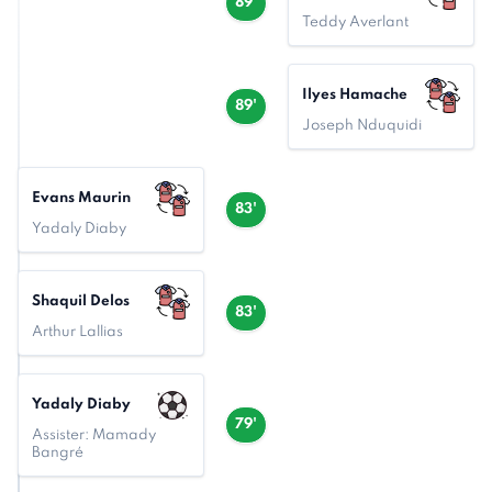
89'
Teddy Averlant
Ilyes Hamache
89'
Joseph Nduquidi
Evans Maurin
83'
Yadaly Diaby
Shaquil Delos
83'
Arthur Lallias
Yadaly Diaby
79'
Assister: Mamady
Bangré