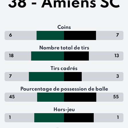
38 - Amiens SC
Coins
6
7
Nombre total de tirs
18
13
Tirs cadrés
7
3
Pourcentage de possession de balle
45
55
Hors-jeu
1
1