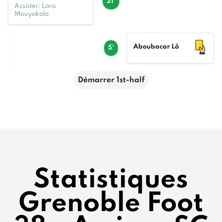
21'
Assister: Loris
Mouyokolo
Aboubacar Lô
5'
Démarrer 1st-half
Statistiques
Grenoble Foot