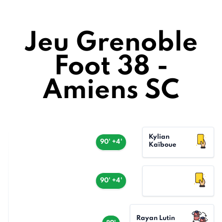
Jeu Grenoble
Foot 38 -
Amiens SC
Kylian
90' +4'
Kaïboue
90' +4'
Rayan Lutin