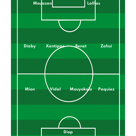
Mouazan
Lallias
Diaby
Xantippe
Benet
Zahui
Mion
Vidal
Mouyokolo
Paquiez
Diop