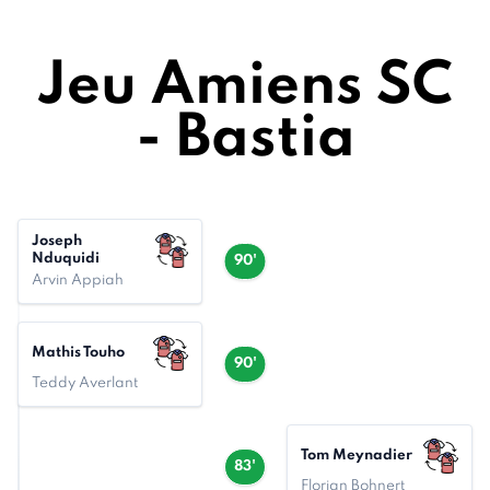
Jeu Amiens SC
- Bastia
Joseph
Nduquidi
90'
Arvin Appiah
Mathis Touho
90'
Teddy Averlant
Tom Meynadier
83'
Florian Bohnert