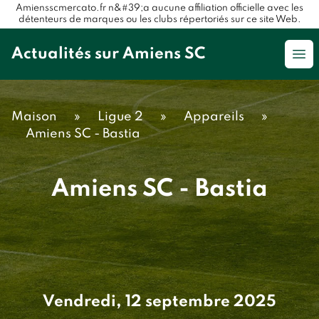
Amiensscmercato.fr n&#39;a aucune affiliation officielle avec les
détenteurs de marques ou les clubs répertoriés sur ce site Web.
Actualités sur Amiens SC
Op
Maison
»
Ligue 2
»
Appareils
»
Amiens SC - Bastia
Amiens SC - Bastia
Vendredi, 12 septembre 2025