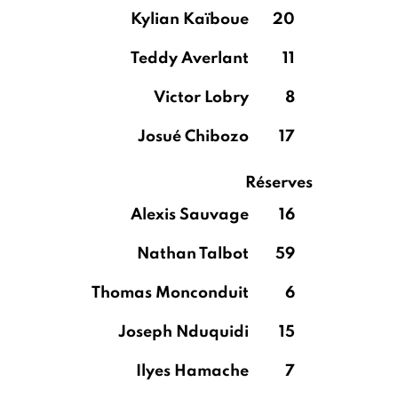
Kylian Kaïboue
20
Teddy Averlant
11
Victor Lobry
8
Josué Chibozo
17
Réserves
Alexis Sauvage
16
Nathan Talbot
59
Thomas Monconduit
6
Joseph Nduquidi
15
Ilyes Hamache
7