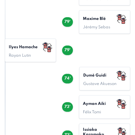
Maxime Blé
79'
Jérémy Sebas
Ilyes Hamache
79'
Rayan Lutin
Dumè Guidi
74'
Gustave Akueson
Ayman Aiki
73'
Félix Tomi
Issiaka
Karamoko