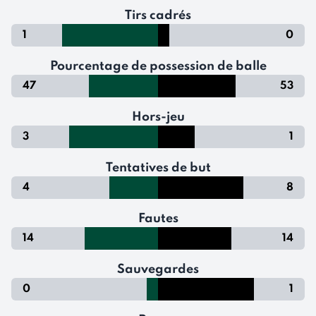
Tirs cadrés
1
0
Pourcentage de possession de balle
47
53
Hors-jeu
3
1
Tentatives de but
4
8
Fautes
14
14
Sauvegardes
0
1