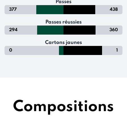
Passes
377
438
Passes réussies
294
360
Cartons jaunes
0
1
Compositions