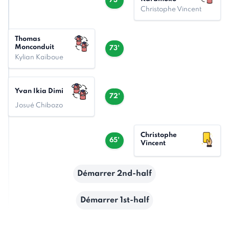
73'
Christophe Vincent
Thomas
Monconduit
73'
Kylian Kaïboue
Yvan Ikia Dimi
72'
Josué Chibozo
Christophe
65'
Vincent
Démarrer 2nd-half
Démarrer 1st-half