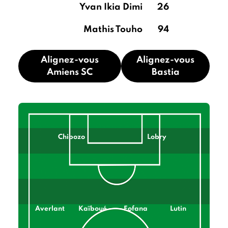
Yvan Ikia Dimi
26
Mathis Touho
94
Alignez-vous
Alignez-vous
Amiens SC
Bastia
Chibozo
Lobry
Averlant
Kaïboué
Fofana
Lutin