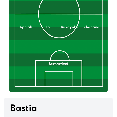
Appiah
Lô
Bakayoko
Chabane
Bernardoni
Bastia