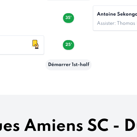
Antoine Sekong
35'
Assister: Thomas
25'
Démarrer 1st-half
ques Amiens SC - 