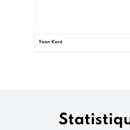
Yoan Koré
Statisti