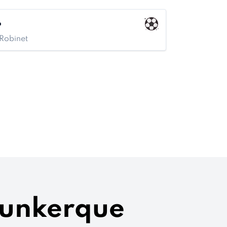
o
 Robinet
Dunkerque