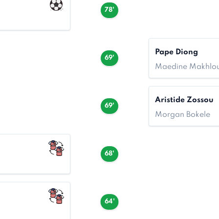
78'
Pape Diong
69'
Maedine Makhlou
Aristide Zossou
69'
Morgan Bokele
68'
64'