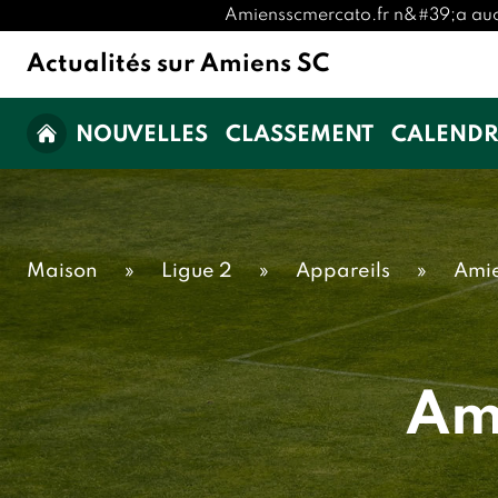
Amiensscmercato.fr n&#39;a aucune
Actualités sur Amiens SC
NOUVELLES
CLASSEMENT
CALENDR
Maison
»
Ligue 2
»
Appareils
»
Amie
Am