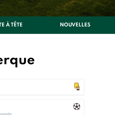
TE À TÊTE
NOUVELLES
erque
ngante