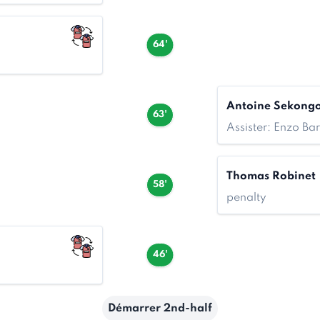
64'
Antoine Sekong
63'
Assister: Enzo Bar
Thomas Robinet
58'
penalty
46'
Démarrer 2nd-half