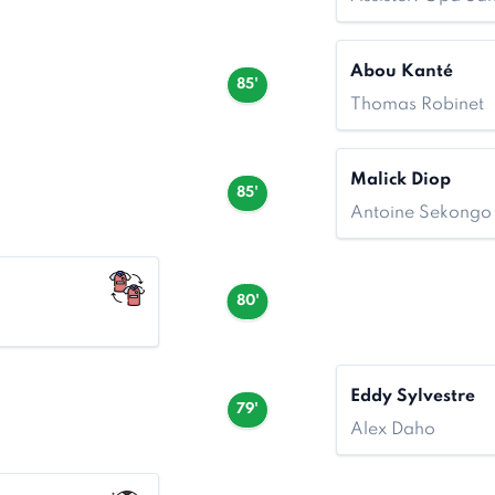
Abou Kanté
85'
Thomas Robinet
Malick Diop
85'
Antoine Sekongo
80'
Eddy Sylvestre
79'
Alex Daho