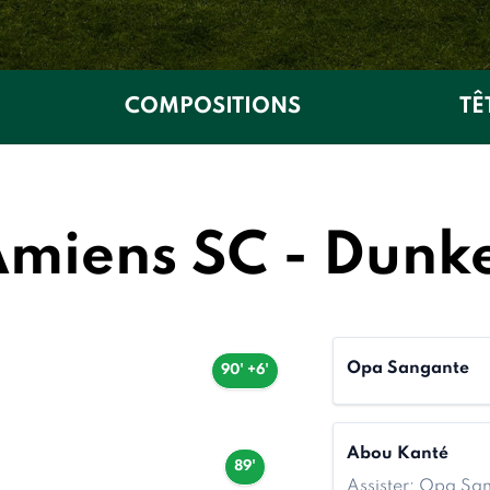
COMPOSITIONS
TÊ
Amiens SC - Dunk
Opa Sangante
90' +6'
Abou Kanté
89'
Assister: Opa Sa