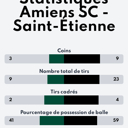
Amiens SC -
Saint-Étienne
Coins
3
9
Nombre total de tirs
9
23
Tirs cadrés
2
4
Pourcentage de possession de balle
41
59