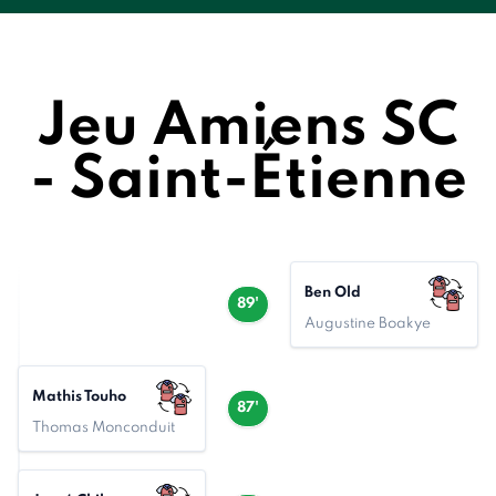
Jeu Amiens SC
- Saint-Étienne
Ben Old
89'
Augustine Boakye
Mathis Touho
87'
Thomas Monconduit