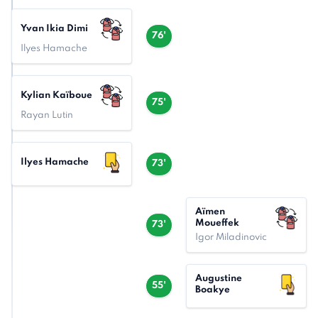
Yvan Ikia Dimi
76'
Ilyes Hamache
Kylian Kaïboue
75'
Rayan Lutin
Ilyes Hamache
73'
Aïmen
Moueffek
73'
Igor Miladinovic
Augustine
55'
Boakye