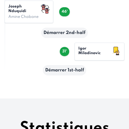
Joseph
Nduquidi
46'
Amine Chabane
Démarrer 2nd-half
Igor
31'
Miladinovic
Démarrer 1st-half
Statistiques