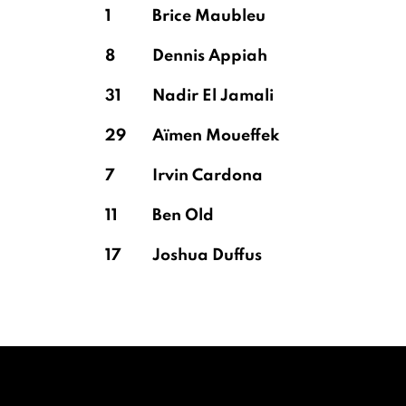
1
Brice Maubleu
8
Dennis Appiah
31
Nadir El Jamali
29
Aïmen Moueffek
7
Irvin Cardona
11
Ben Old
17
Joshua Duffus