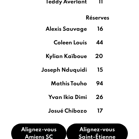
Teddy Averlant
11
Réserves
Alexis Sauvage
16
Coleen Louis
44
Kylian Kaïboue
20
Joseph Nduquidi
15
Mathis Touho
94
Yvan Ikia Dimi
26
Josué Chibozo
17
Alignez-vous
Alignez-vous
Amiens SC
Saint-Étienne