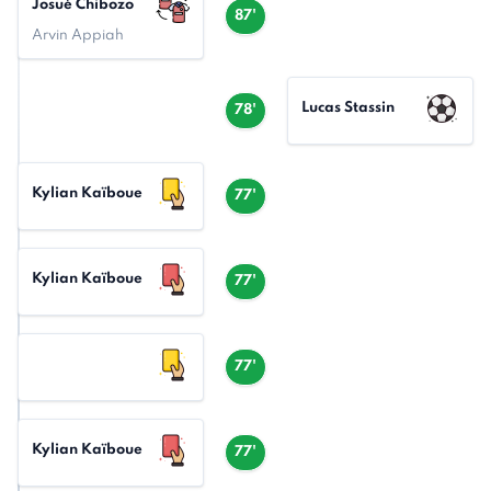
Josué Chibozo
87'
Arvin Appiah
Lucas Stassin
78'
Kylian Kaïboue
77'
Kylian Kaïboue
77'
77'
Kylian Kaïboue
77'