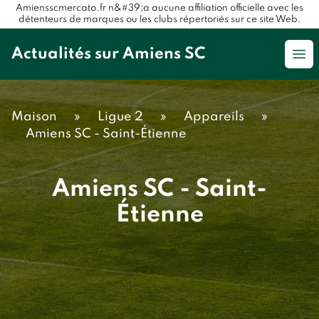
Amiensscmercato.fr n&#39;a aucune affiliation officielle avec les
détenteurs de marques ou les clubs répertoriés sur ce site Web.
Actualités sur Amiens SC
Op
Maison
»
Ligue 2
»
Appareils
»
Amiens SC - Saint-Étienne
Amiens SC - Saint-
Étienne