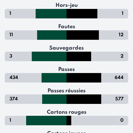
Hors-jeu
1
1
Fautes
11
12
Sauvegardes
3
2
Passes
434
644
Passes réussies
374
577
Cartons rouges
1
0