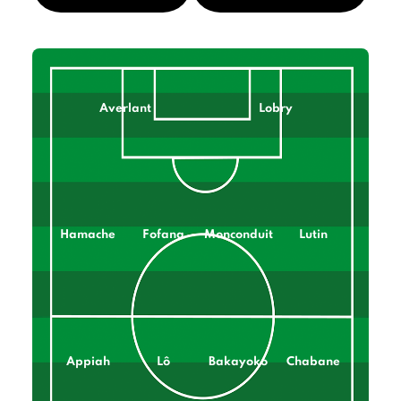
Averlant
Lobry
Hamache
Fofana
Monconduit
Lutin
Appiah
Lô
Bakayoko
Chabane