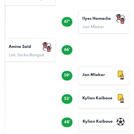
Ilyes Hamache
67'
Jan Mlakar
Amine Saïd
66'
Loïc Socka Bongué
Jan Mlakar
59'
Kylian Kaïboue
53'
Kylian Kaïboue
48'