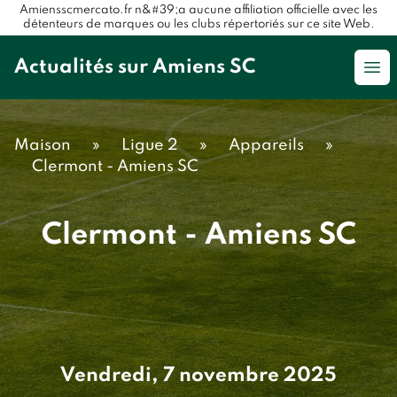
Amiensscmercato.fr n&#39;a aucune affiliation officielle avec les
détenteurs de marques ou les clubs répertoriés sur ce site Web.
Actualités sur Amiens SC
Op
Maison
»
Ligue 2
»
Appareils
»
Clermont - Amiens SC
Clermont - Amiens SC
Vendredi, 7 novembre 2025