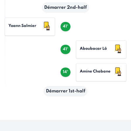
Démarrer 2nd-half
Yoann Salmier
41'
Aboubacar Lô
41'
Amine Chabane
14'
Démarrer 1st-half