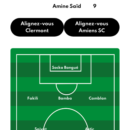
Amine Saïd
9
Alignez-vous
Alignez-vous
Clermont
Amiens SC
Socka Bongué
Fakili
Bamba
Camblan
Saivet
Astic