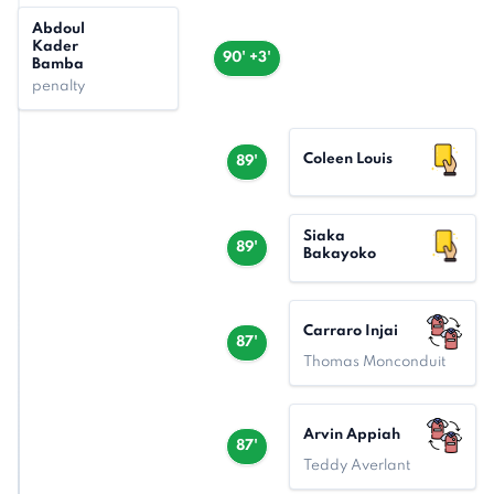
Abdoul
Kader
90' +3'
Bamba
penalty
Coleen Louis
89'
Siaka
89'
Bakayoko
Carraro Injai
87'
Thomas Monconduit
Arvin Appiah
87'
Teddy Averlant