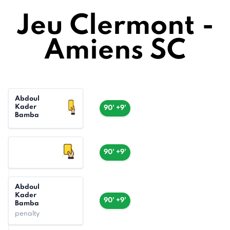
Jeu Clermont -
Amiens SC
Abdoul
Kader
90' +9'
Bamba
90' +9'
Abdoul
Kader
90' +9'
Bamba
penalty