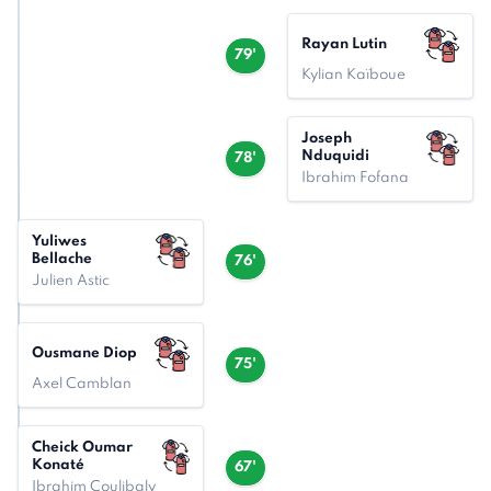
Rayan Lutin
79'
Kylian Kaïboue
Joseph
Nduquidi
78'
Ibrahim Fofana
Yuliwes
Bellache
76'
Julien Astic
Ousmane Diop
75'
Axel Camblan
Cheick Oumar
Konaté
67'
Ibrahim Coulibaly