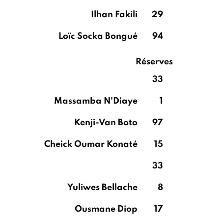
Ilhan Fakili
29
Loïc Socka Bongué
94
Réserves
33
Massamba N'Diaye
1
Kenji-Van Boto
97
Cheick Oumar Konaté
15
33
Yuliwes Bellache
8
Ousmane Diop
17