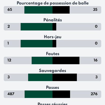
Pourcentage de possession de balle
65
35
Pénalités
2
0
Hors-jeu
1
0
Fautes
12
16
Sauvegardes
3
3
Passes
487
276
Passes réussies