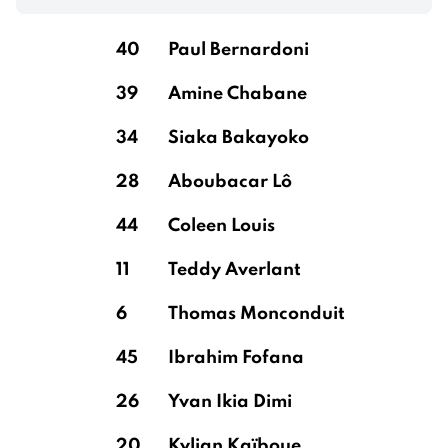
40
Paul Bernardoni
39
Amine Chabane
34
Siaka Bakayoko
28
Aboubacar Lô
44
Coleen Louis
11
Teddy Averlant
6
Thomas Monconduit
45
Ibrahim Fofana
26
Yvan Ikia Dimi
20
Kylian Kaïboue