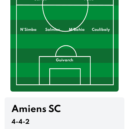
N'Simba
Salmier
M'Bahia
Coulibaly
Guivarch
Amiens SC
4-4-2